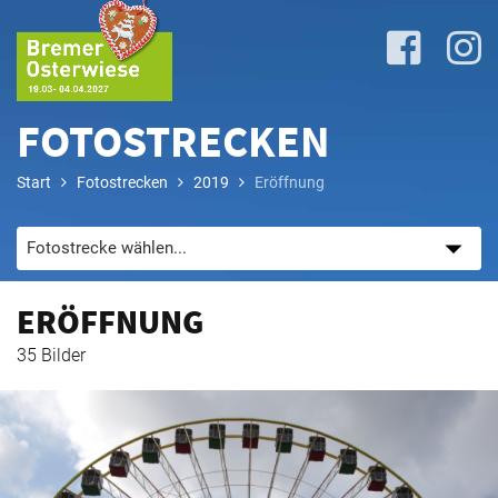
FOTOSTRECKEN
Start
Fotostrecken
2019
Eröffnung
Lageplan
&
Attraktionen
ERÖFFNUNG
Anreise
35 Bilder
&
P+R
Programm