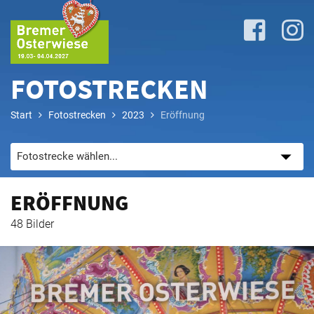
FOTOSTRECKEN
Start
Fotostrecken
2023
Eröffnung
Lageplan
&
Attraktionen
ERÖFFNUNG
Anreise
48 Bilder
&
P+R
Programm