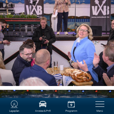
Lageplan
Anreise & P+R
Programm
Menü