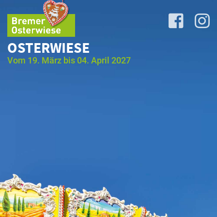
OSTERWIESE
Vom 19. März bis 04. April 2027
Lageplan
&
Attraktionen
Anreise
&
P+R
Programm