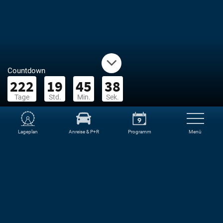
Countdown
222
19
45
38
Tage
Std.
Min.
Sek.
Lageplan
Anreise & P+R
Programm
Menü
AKTUELLES
#OSTERWIESE
Veröffentliche deine Fotos von der Osterwiese mit