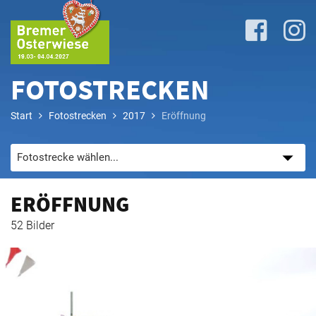
FOTOSTRECKEN
Start
Fotostrecken
2017
Eröffnung
Lageplan
&
Attraktionen
ERÖFFNUNG
Anreise
52 Bilder
&
P+R
Programm