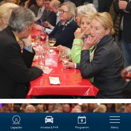
Lageplan
Anreise & P+R
Programm
Menü