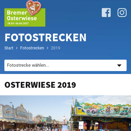
FOTOSTRECKEN
Start
Fotostrecken
2019
Lageplan
&
Attraktionen
OSTERWIESE 2019
Anreise
&
P+R
Programm