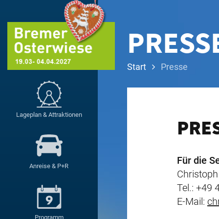
PRESS
Start
Presse
Lageplan & Attraktionen
PRE
Für die S
Anreise & P+R
Christop
Tel.: +49
E-Mail:
ch
Programm