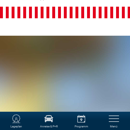
Lageplan
Anreise & P+R
Programm
Menü