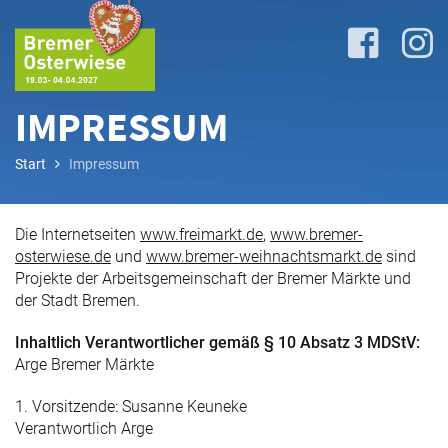
IMPRESSUM
Start
Impressum
Lageplan
&
Die Internetseiten
www.freimarkt.de
,
www.bremer-
Attraktionen
osterwiese.de
und
www.bremer-weihnachtsmarkt.de
sind
Projekte der Arbeitsgemeinschaft der Bremer Märkte und
der Stadt Bremen.
Anreise
&
Inhaltlich Verantwortlicher gemäß § 10 Absatz 3 MDStV:
P+R
Arge Bremer Märkte
1. Vorsitzende: Susanne Keuneke
Verantwortlich Arge
Programm