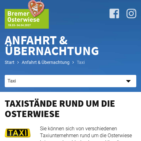
ANFAHRT &
ÜBERNACHTUNG
Lageplan
Start
Anfahrt & Übernachtung
Taxi
&
Attraktionen
Anreise
TAXISTÄNDE RUND UM DIE
&
OSTERWIESE
P+R
Sie können sich von verschiedenen
Taxiunternehmen rund um die Osterwiese
Programm