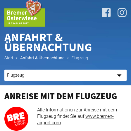
ANFAHRT &
ÜBERNACHTUNG
Lageplan
Start
Anfahrt & Übernachtung
Flugzeug
&
Attraktionen
Anreise
ANREISE MIT DEM FLUGZEUG
&
P+R
Alle Informationen zur Anreise mit dem
Flugzeug findet Sie auf
www.bremen-
airport.com
Programm