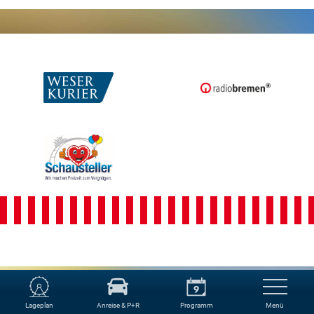
Lageplan
Anreise & P+R
Programm
Menü