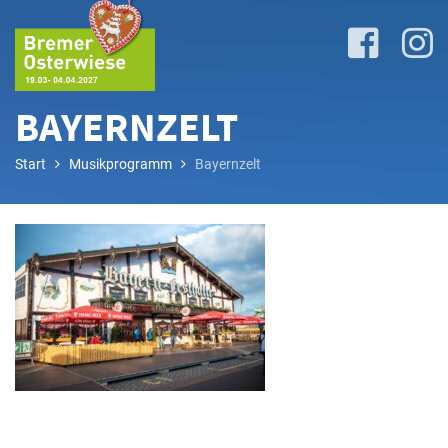
BAYERNZELT
Start
Musikprogramm
Bayernzelt
Lageplan
&
Attraktionen
Anreise
&
P+R
Programm